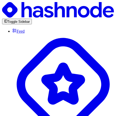
Toggle Sidebar
Feed