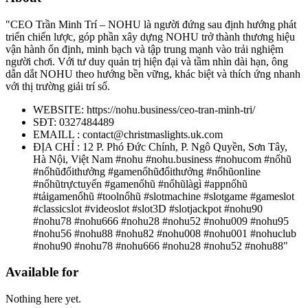
"CEO Trần Minh Trí – NOHU là người đứng sau định hướng phát
triển chiến lược, góp phần xây dựng NOHU trở thành thương hiệu
vận hành ổn định, minh bạch và tập trung mạnh vào trải nghiệm
người chơi. Với tư duy quản trị hiện đại và tầm nhìn dài hạn, ông
dẫn dắt NOHU theo hướng bền vững, khác biệt và thích ứng nhanh
với thị trường giải trí số.
WEBSITE: https://nohu.business/ceo-tran-minh-tri/
SĐT: 0327484489
EMAILL : contact@christmaslights.uk.com
ĐỊA CHỈ : 12 P. Phó Đức Chính, P. Ngô Quyền, Sơn Tây,
Hà Nội, Việt Nam #nohu #nohu.business #nohucom #nổhũ
#nổhũđổithưởng #gamenổhũđổithưởng #nổhũonline
#nổhũtrựctuyến #gamenổhũ #nổhũlàgì #appnổhũ
#tảigamenổhũ #toolnổhũ #slotmachine #slotgame #gameslot
#classicslot #videoslot #slot3D #slotjackpot #nohu90
#nohu78 #nohu666 #nohu28 #nohu52 #nohu009 #nohu95
#nohu56 #nohu88 #nohu82 #nohu008 #nohu001 #nohuclub
#nohu90 #nohu78 #nohu666 #nohu28 #nohu52 #nohu88"
Available for
Nothing here yet.