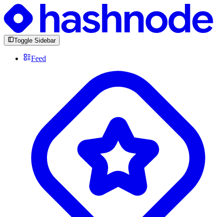
Toggle Sidebar
Feed