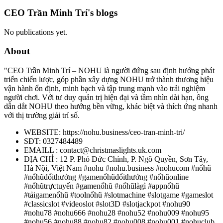
CEO Trần Minh Trí's blogs
No publications yet.
About
"CEO Trần Minh Trí – NOHU là người đứng sau định hướng phát
triển chiến lược, góp phần xây dựng NOHU trở thành thương hiệu
vận hành ổn định, minh bạch và tập trung mạnh vào trải nghiệm
người chơi. Với tư duy quản trị hiện đại và tầm nhìn dài hạn, ông
dẫn dắt NOHU theo hướng bền vững, khác biệt và thích ứng nhanh
với thị trường giải trí số.
WEBSITE: https://nohu.business/ceo-tran-minh-tri/
SĐT: 0327484489
EMAILL : contact@christmaslights.uk.com
ĐỊA CHỈ : 12 P. Phó Đức Chính, P. Ngô Quyền, Sơn Tây,
Hà Nội, Việt Nam #nohu #nohu.business #nohucom #nổhũ
#nổhũđổithưởng #gamenổhũđổithưởng #nổhũonline
#nổhũtrựctuyến #gamenổhũ #nổhũlàgì #appnổhũ
#tảigamenổhũ #toolnổhũ #slotmachine #slotgame #gameslot
#classicslot #videoslot #slot3D #slotjackpot #nohu90
#nohu78 #nohu666 #nohu28 #nohu52 #nohu009 #nohu95
#nohu56 #nohu88 #nohu82 #nohu008 #nohu001 #nohuclub