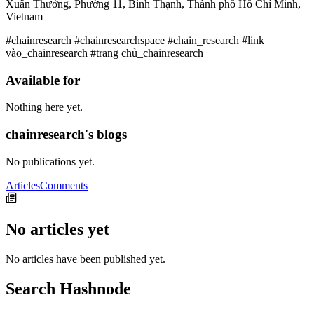
Xuân Thưởng, Phường 11, Bình Thạnh, Thành phố Hồ Chí Minh,
Vietnam
#chainresearch #chainresearchspace #chain_research #link
vào_chainresearch #trang chủ_chainresearch
Available for
Nothing here yet.
chainresearch's blogs
No publications yet.
Articles
Comments
No articles yet
No articles have been published yet.
Search Hashnode