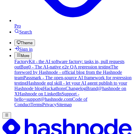
Pro
Search
Theme
Sign in
More
FactoryKit - the AI software factory: tasks in, pull requests
out
Bug0 - The AI-native e2e QA regression testing
The
foreword by Hashnode - official blog from the Hashnode
team
Passmark - The open-source AI framework for regression
testing
Hashnode gql skill - let your AI agent publish to your
Hashnode blog
Hackathons
Changelog
Brand
@hashnode on
X
Hashnode on LinkedIn
Support -
hello+support@hashnode.com
Code of
Conduct
Terms
Privacy
Sitemap