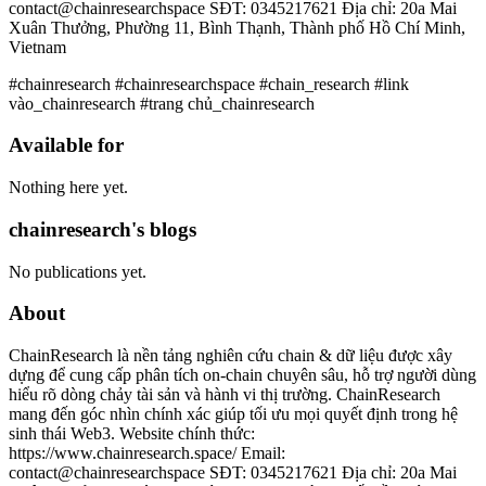
contact@chainresearchspace SĐT: 0345217621 Địa chỉ: 20a Mai
Xuân Thưởng, Phường 11, Bình Thạnh, Thành phố Hồ Chí Minh,
Vietnam
#chainresearch #chainresearchspace #chain_research #link
vào_chainresearch #trang chủ_chainresearch
Available for
Nothing here yet.
chainresearch's blogs
No publications yet.
About
ChainResearch là nền tảng nghiên cứu chain & dữ liệu được xây
dựng để cung cấp phân tích on-chain chuyên sâu, hỗ trợ người dùng
hiểu rõ dòng chảy tài sản và hành vi thị trường. ChainResearch
mang đến góc nhìn chính xác giúp tối ưu mọi quyết định trong hệ
sinh thái Web3. Website chính thức:
https://www.chainresearch.space/ Email:
contact@chainresearchspace SĐT: 0345217621 Địa chỉ: 20a Mai