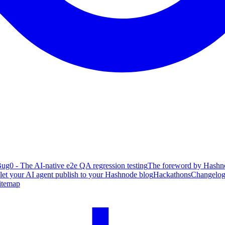
ug0 - The AI-native e2e QA regression testing
The foreword by Hashno
 let your AI agent publish to your Hashnode blog
Hackathons
Changelo
itemap