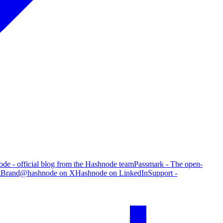
de - official blog from the Hashnode team
Passmark - The open-
g
Brand
@hashnode on X
Hashnode on LinkedIn
Support -