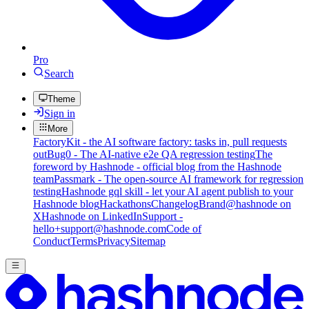
Pro
Search
Theme
Sign in
More
FactoryKit - the AI software factory: tasks in, pull requests
out
Bug0 - The AI-native e2e QA regression testing
The
foreword by Hashnode - official blog from the Hashnode
team
Passmark - The open-source AI framework for regression
testing
Hashnode gql skill - let your AI agent publish to your
Hashnode blog
Hackathons
Changelog
Brand
@hashnode on
X
Hashnode on LinkedIn
Support -
hello+support@hashnode.com
Code of
Conduct
Terms
Privacy
Sitemap