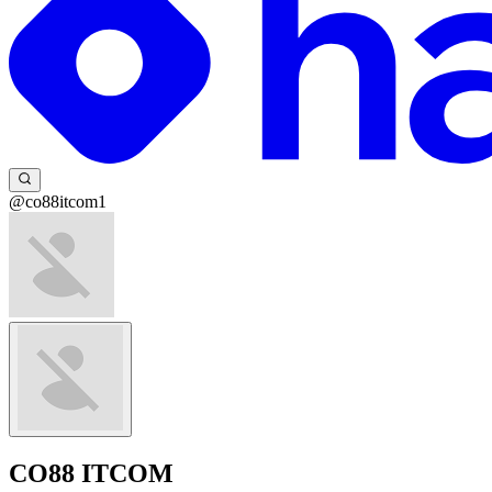
@co88itcom1
CO88 ITCOM