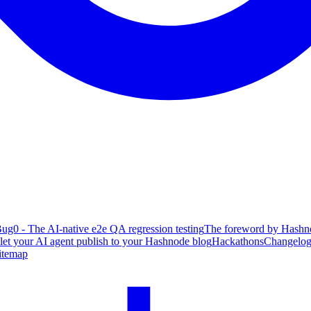
ug0 - The AI-native e2e QA regression testing
The foreword by Hashno
 let your AI agent publish to your Hashnode blog
Hackathons
Changelo
itemap