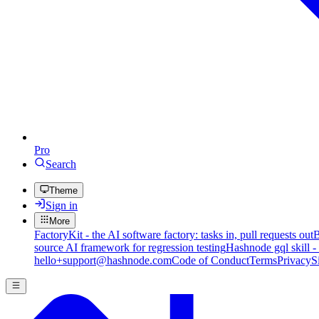
Pro
Search
Theme
Sign in
More
FactoryKit - the AI software factory: tasks in, pull requests out
B
source AI framework for regression testing
Hashnode gql skill -
hello+support@hashnode.com
Code of Conduct
Terms
Privacy
S