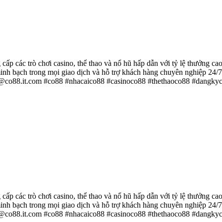
 cấp các trò chơi casino, thể thao và nổ hũ hấp dẫn với tỷ lệ thưởng c
inh bạch trong mọi giao dịch và hỗ trợ khách hàng chuyên nghiệp 24/7
@co88.it.com #co88 #nhacaico88 #casinoco88 #thethaoco88 #dangky
 cấp các trò chơi casino, thể thao và nổ hũ hấp dẫn với tỷ lệ thưởng c
inh bạch trong mọi giao dịch và hỗ trợ khách hàng chuyên nghiệp 24/7
@co88.it.com #co88 #nhacaico88 #casinoco88 #thethaoco88 #dangky