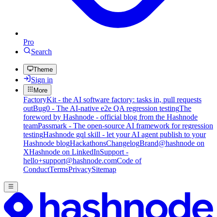
Pro
Search
Theme
Sign in
More
FactoryKit - the AI software factory: tasks in, pull requests
out
Bug0 - The AI-native e2e QA regression testing
The
foreword by Hashnode - official blog from the Hashnode
team
Passmark - The open-source AI framework for regression
testing
Hashnode gql skill - let your AI agent publish to your
Hashnode blog
Hackathons
Changelog
Brand
@hashnode on
X
Hashnode on LinkedIn
Support -
hello+support@hashnode.com
Code of
Conduct
Terms
Privacy
Sitemap