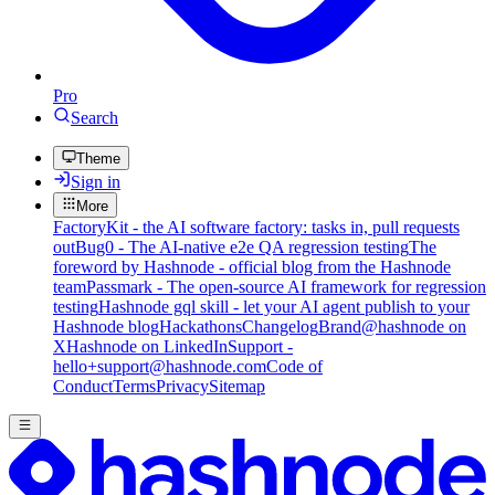
Pro
Search
Theme
Sign in
More
FactoryKit - the AI software factory: tasks in, pull requests
out
Bug0 - The AI-native e2e QA regression testing
The
foreword by Hashnode - official blog from the Hashnode
team
Passmark - The open-source AI framework for regression
testing
Hashnode gql skill - let your AI agent publish to your
Hashnode blog
Hackathons
Changelog
Brand
@hashnode on
X
Hashnode on LinkedIn
Support -
hello+support@hashnode.com
Code of
Conduct
Terms
Privacy
Sitemap