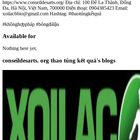
https://www.conseildesarts.org/ Địa chỉ: 100 Đê La Thành, Đống
Đa, Hà Nội, Việt Nam, 700000 Điện thoại: 0904385423 Email:
xoilac66io@gmail.com Hashtag: #thaotúngkếtquả
#khônghợppháp #bóngđálậu
Available for
Nothing here yet.
conseildesarts. org thao túng kết quả's blogs