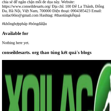
chia sẻ để ngăn chặn mối đe dọa này. Website:
https://www.conseildesarts.org/ Địa chỉ: 100 Đê La Thành, Đống
Đa, Hà Nội, Việt Nam, 700000 Điện thoại: 0904385423 Email:
xoilac66io@gmail.com Hashtag: #thaotúngkếtquả
#khônghợppháp #bóngđálậu
Available for
Nothing here yet.
conseildesarts. org thao túng kết quả's blogs