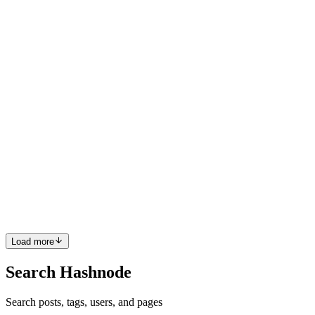
regulamentações está redesenhando completamente o modo como o
dinhe...
0
0
DD
Daniel Dantas
in
danieldantasbr.hashnode.dev
·
Oct 6, 2025
· 3
min read
Como Daniel Dantas domina a arte do crescimento
empresarial
No competitivo cenário dos negócios, poucos nomes se destacam
pela capacidade de transformar empresas em verdadeiras potências
de crescimento sustentável. Daniel Dantas é um desses nomes. Com
uma carreira marcada por visão estratégica, inovação const...
0
0
Load more
Search Hashnode
Search posts, tags, users, and pages