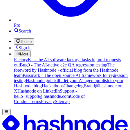
Pro
Search
Theme
Sign in
More
FactoryKit - the AI software factory: tasks in, pull requests
out
Bug0 - The AI-native e2e QA regression testing
The
foreword by Hashnode - official blog from the Hashnode
team
Passmark - The open-source AI framework for regression
testing
Hashnode gql skill - let your AI agent publish to your
Hashnode blog
Hackathons
Changelog
Brand
@hashnode on
X
Hashnode on LinkedIn
Support -
hello+support@hashnode.com
Code of
Conduct
Terms
Privacy
Sitemap