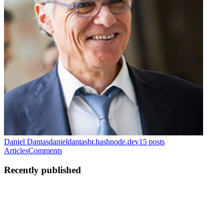
Daniel Dantas
danieldantasbr.hashnode.dev
15
posts
Articles
Comments
Recently published
DD
Daniel Dantas
in
danieldantasbr.hashnode.dev
·
Jan 24
· 6 min
read