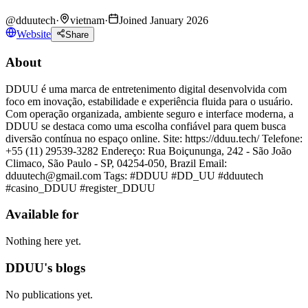
@
dduutech
·
vietnam
·
Joined January 2026
Website
Share
About
DDUU é uma marca de entretenimento digital desenvolvida com
foco em inovação, estabilidade e experiência fluida para o usuário.
Com operação organizada, ambiente seguro e interface moderna, a
DDUU se destaca como uma escolha confiável para quem busca
diversão contínua no espaço online. Site: https://dduu.tech/ Telefone:
+55 (11) 29539-3282 Endereço: Rua Boiçununga, 242 - São João
Climaco, São Paulo - SP, 04254-050, Brazil Email:
dduutech@gmail.com Tags: #DDUU #DD_UU #dduutech
#casino_DDUU #register_DDUU
Available for
Nothing here yet.
DDUU's blogs
No publications yet.