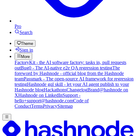
Pro
Search
Theme
Sign in
More
FactoryKit - the AI software factory: tasks in, pull requests
out
Bug0 - The AI-native e2e QA regression testing
The
foreword by Hashnode - official blog from the Hashnode
team
Passmark - The open-source AI framework for regression
testing
Hashnode gql skill - let your AI agent publish to your
Hashnode blog
Hackathons
Changelog
Brand
@hashnode on
X
Hashnode on LinkedIn
Support -
hello+support@hashnode.com
Code of
Conduct
Terms
Privacy
Sitemap