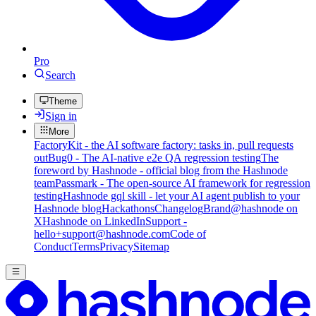
Pro
Search
Theme
Sign in
More
FactoryKit - the AI software factory: tasks in, pull requests
out
Bug0 - The AI-native e2e QA regression testing
The
foreword by Hashnode - official blog from the Hashnode
team
Passmark - The open-source AI framework for regression
testing
Hashnode gql skill - let your AI agent publish to your
Hashnode blog
Hackathons
Changelog
Brand
@hashnode on
X
Hashnode on LinkedIn
Support -
hello+support@hashnode.com
Code of
Conduct
Terms
Privacy
Sitemap