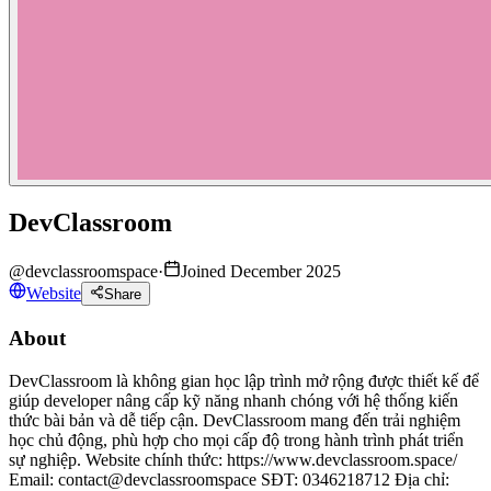
DevClassroom
@
devclassroomspace
·
Joined December 2025
Website
Share
About
DevClassroom là không gian học lập trình mở rộng được thiết kế để
giúp developer nâng cấp kỹ năng nhanh chóng với hệ thống kiến
thức bài bản và dễ tiếp cận. DevClassroom mang đến trải nghiệm
học chủ động, phù hợp cho mọi cấp độ trong hành trình phát triển
sự nghiệp. Website chính thức: https://www.devclassroom.space/
Email: contact@devclassroomspace SĐT: 0346218712 Địa chỉ: