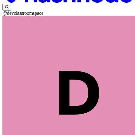
@devclassroomspace