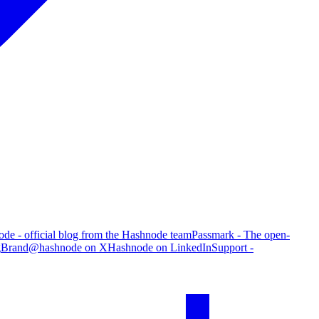
de - official blog from the Hashnode team
Passmark - The open-
g
Brand
@hashnode on X
Hashnode on LinkedIn
Support -