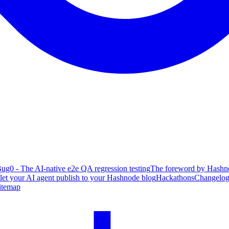
ug0 - The AI-native e2e QA regression testing
The foreword by Hashno
 let your AI agent publish to your Hashnode blog
Hackathons
Changelo
itemap