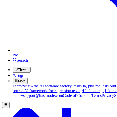
Pro
Search
Theme
Sign in
More
FactoryKit - the AI software factory: tasks in, pull requests out
B
source AI framework for regression testing
Hashnode gql skill -
hello+support@hashnode.com
Code of Conduct
Terms
Privacy
S