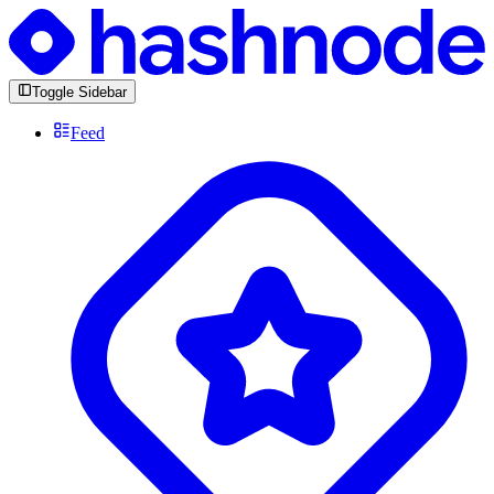
Toggle Sidebar
Feed