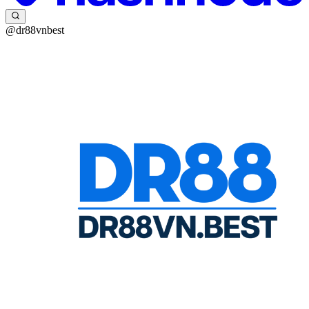
@dr88vnbest