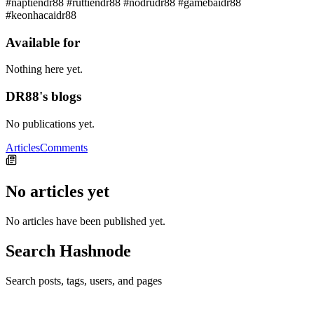
#naptiendr88 #ruttiendr88 #nodrudr88 #gamebaidr88
#keonhacaidr88
Available for
Nothing here yet.
DR88's blogs
No publications yet.
Articles
Comments
No articles yet
No articles have been published yet.
Search Hashnode
Search posts, tags, users, and pages