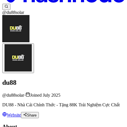
@du88solar
du88
@
du88solar
·
Joined July 2025
DU88 - Nhà Cái Chính Thức - Tặng 88K Trải Nghiệm Cực Chất
Website
Share
About