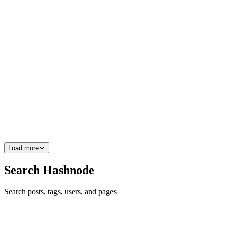
no canto ...
0
0
FM
Felipe Mazieri
in
blog.efemazieri.dev
·
Oct 12, 2022
· 7 min read
Ferramentas bem Úteis
Eu gosto muito de facilidade, então aqui eu vou falar sobre as q eu +
uso, afinal, se da pra simplificar, pra q complicar né !? Algumas das
ferramentas tem tanta coisa pra falar, q eu vou fazer posts separados
explicando/detalhando elas melhor, blz ...
0
0
Load more
Search Hashnode
Search posts, tags, users, and pages