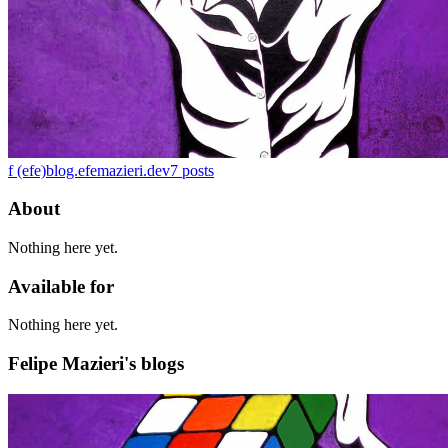
f (efe)
blog.efemazieri.dev
7
posts
About
Nothing here yet.
Available for
Nothing here yet.
Felipe Mazieri's blogs