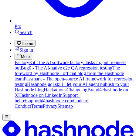
Pro
Search
Theme
Sign in
More
FactoryKit - the AI software factory: tasks in, pull requests
out
Bug0 - The AI-native e2e QA regression testing
The
foreword by Hashnode - official blog from the Hashnode
team
Passmark - The open-source AI framework for regression
testing
Hashnode gql skill - let your AI agent publish to your
Hashnode blog
Hackathons
Changelog
Brand
@hashnode on
X
Hashnode on LinkedIn
Support -
hello+support@hashnode.com
Code of
Conduct
Terms
Privacy
Sitemap