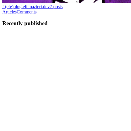
f (efe)
blog.efemazieri.dev
7
posts
Articles
Comments
Recently published
FM
Felipe Mazieri
in
blog.efemazieri.dev
·
Feb 7
· 3 min read
Eu fiz o meu "gitkraken"
Bom, eu trabalho como dev flutter mobile, mas já tem um bom
tempo q eu queria fazer um app desktop, e eu sempre gostei do
gitkraken, porém, me irrita ter q pagar uma assinatura, ai eu cheguei
na “conclusão” q eu iria fazer o meu pausa rapida para o ...
0
0
FM
Felipe Mazieri
in
blog.efemazieri.dev
·
Jul 26, 2025
· 2 min read
Tirar Usuario@NomeDoMac no Terminal
Meu app de terminal agora é o Warp, então não tenho + motivo pra
instalar o Oh My ZSH, por conta disso, resolvi dar uma limpada no