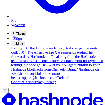
Pro
Search
Theme
Sign in
More
FactoryKit - the AI software factory: tasks in, pull requests
out
Bug0 - The AI-native e2e QA regression testing
The
foreword by Hashnode - official blog from the Hashnode
team
Passmark - The open-source AI framework for regression
testing
Hashnode gql skill - let your AI agent publish to your
Hashnode blog
Hackathons
Changelog
Brand
@hashnode on
X
Hashnode on LinkedIn
Support -
hello+support@hashnode.com
Code of
Conduct
Terms
Privacy
Sitemap