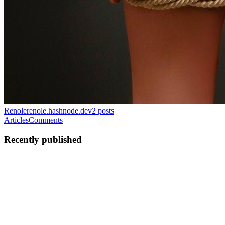
Renole
renole.hashnode.dev
2
posts
Articles
Comments
Recently published
RR
Riri Renole
in
renole.hashnode.dev
·
Feb 12, 2025
· 1 min read
Des escorts élégantes et sophistiquées pour des
moments inoubliables
Lorsque l’on recherche une compagnie féminine élégante et raffinée,
les escorts présentes sur renole.com sont un choix idéal. Séduisantes