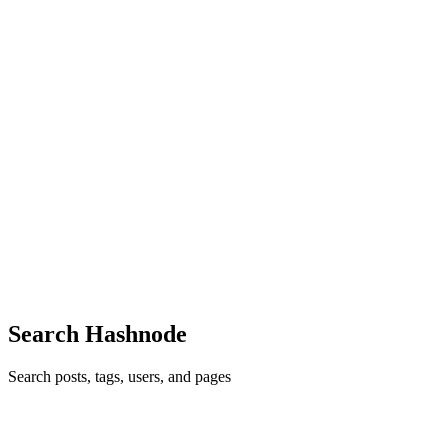
et pleines de charme, elles offrent une présence envoûtante et un
accompagnement de qualité, adapté aux envies d...
0
0
RR
Riri Renole
in
renole.hashnode.dev
·
Jan 31, 2025
· 1 min read
L'élégance et les services des escortes de renole.com
Les escortes présentes sur renole.com sont un exemple de beauté et
d'élégance. Elles sont soigneusement sélectionnées pour offrir une
expérience de haute qualité à ceux qui recherchent plus qu'une
simple rencontre. Chaque escorte est unique, avec des...
0
0
Search Hashnode
Search posts, tags, users, and pages