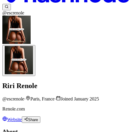
@escrenole
Riri Renole
@
escrenole
·
Paris, France
·
Joined January 2025
Renole.com
Website
Share
About