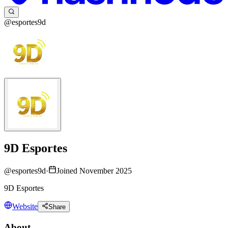
@esportes9d
9D Esportes
@
esportes9d
·
Joined November 2025
9D Esportes
Website
Share
About