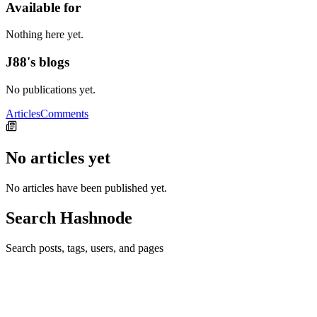
Available for
Nothing here yet.
J88's blogs
No publications yet.
Articles
Comments
No articles yet
No articles have been published yet.
Search Hashnode
Search posts, tags, users, and pages