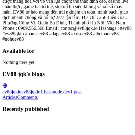
cược thăng hoa với vô vàn lựa chọn: thể thao đỉnh cao, casino live
chân thực, game bài trí tuệ, slot nổ hũ siêu khủng và xổ số may
mắn. EV88 tự hào mang đến trải nghiệm an toàn, minh bạch, giao
dịch nhanh chóng và hỗ trợ 24/7 tận tâm. Địa chỉ : 256 Liễu Giai,
Phường Cống Vị, Quận Ba Đình, Thành phố Hà Nội, Việt Nam
Phone : 0909.566.568 Email : contac@ev88jqk.io Hashtags : #ev88
#ev88jqkio #bancaev88 #dagaev88 #xosoev88 #thethaoev88
#nohuev88
Available for
Nothing here yet.
EV88 jqk's blogs
ev88jqkio
ev88jqkio1.hashnode.dev
1
post
Articles
Comments
Recently published
EJ
EV88 jqk
in
ev88jqkio1.hashnode.dev
·
May 5, 2025
· 5 min read