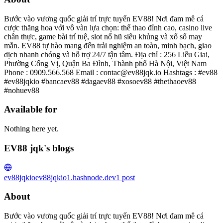
Bước vào vương quốc giải trí trực tuyến EV88! Nơi đam mê cá
cược thăng hoa với vô vàn lựa chọn: thể thao đỉnh cao, casino live
chân thực, game bài trí tuệ, slot nổ hũ siêu khủng và xổ số may
mắn. EV88 tự hào mang đến trải nghiệm an toàn, minh bạch, giao
dịch nhanh chóng và hỗ trợ 24/7 tận tâm. Địa chỉ : 256 Liễu Giai,
Phường Cống Vị, Quận Ba Đình, Thành phố Hà Nội, Việt Nam
Phone : 0909.566.568 Email : contac@ev88jqk.io Hashtags : #ev88
#ev88jqkio #bancaev88 #dagaev88 #xosoev88 #thethaoev88
#nohuev88
Available for
Nothing here yet.
EV88 jqk's blogs
ev88jqkio
ev88jqkio1.hashnode.dev
1
post
About
Bước vào vương quốc giải trí trực tuyến EV88! Nơi đam mê cá