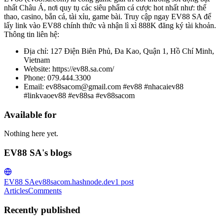
nhất Châu Á, nơi quy tụ các siêu phẩm cá cược hot nhất như: thể
thao, casino, bắn cá, tài xỉu, game bài. Truy cập ngay EV88 SA để
lấy link vào EV88 chính thức và nhận lì xì 888K đăng ký tài khoản.
Thông tin liên hệ:
Địa chỉ: 127 Điện Biên Phủ, Đa Kao, Quận 1, Hồ Chí Minh,
Vietnam
Website: https://ev88.sa.com/
Phone: 079.444.3300
Email: ev88sacom@gmail.com #ev88 #nhacaiev88
#linkvaoev88 #ev88sa #ev88sacom
Available for
Nothing here yet.
EV88 SA's blogs
EV88 SA
ev88sacom.hashnode.dev
1
post
Articles
Comments
Recently published