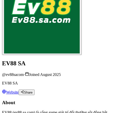
EV88 SA
@
ev88sacom
·
Joined August 2025
EV88 SA
Website
Share
About
EV88 (ev88.sa.com) là cổng game giải trí đổi thưởng sôi động bật