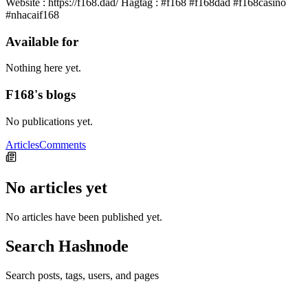
Website : https://f168.dad/ Hagtag : #f168 #f168dad #f168casino
#nhacaif168
Available for
Nothing here yet.
F168's blogs
No publications yet.
Articles
Comments
No articles yet
No articles have been published yet.
Search Hashnode
Search posts, tags, users, and pages