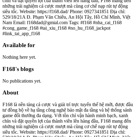
chín và đặt quyền lợi của thành viên lên hàng đầu, F168 mang đến
những trải nghiệm cá cược mượt mà cùng cơ chế nạp rút tự động
siêu tốc. Website: https://f168.dad/ Phone: 0927341851 Địa chỉ:
529/18/21A Đ. Phạm Văn Chiêu, An Hội Tây, Hồ Chí Minh, Việt
Nam Email: f168dad@gmial.com Tags: #f168 #nha_cai_f168
#cong_game_f168 #tai_xiu_f168 #no_hu_f168_jackpot
#link_tai_app_f168
Available for
Nothing here yet.
F168's blogs
No publications yet.
About
F168 là nền tảng cá cược và giải trí trực tuyến thế hệ mới, được đầu
tư đồng bộ về hạ tầng công nghệ bảo mật đa tầng và hệ thống sảnh
game đổi thưởng đa dạng. Với tôn chỉ vận hành minh bạch, xanh
chín và đặt quyền lợi của thành viên lên hàng đầu, F168 mang đến
những trải nghiệm cá cược mượt mà cùng cơ chế nạp rút tự động
siêu tốc. Website: https://f168.dad/ Phone: 0927341851 Địa chỉ: