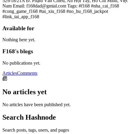
529/18/21A Đ. Phạm Văn Chiêu, An Hội Tây, Hồ Chí Minh, Việt
Nam Email: f168dad@gmial.com Tags: #f168 #nha_cai_f168
#cong_game_f168 #tai_xiu_f168 #no_hu_f168_jackpot
#link_tai_app_f168
Available for
Nothing here yet.
F168's blogs
No publications yet.
Articles
Comments
No articles yet
No articles have been published yet.
Search Hashnode
Search posts, tags, users, and pages