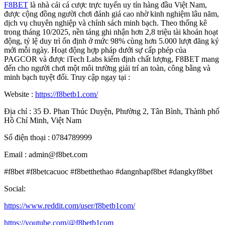
F8BET
là nhà cái cá cược trực tuyến uy tín hàng đầu Việt Nam,
được cộng đồng người chơi đánh giá cao nhờ kinh nghiệm lâu năm,
dịch vụ chuyên nghiệp và chính sách minh bạch. Theo thống kê
trong tháng 10/2025, nền tảng ghi nhận hơn 2,8 triệu tài khoản hoạt
động, tỷ lệ duy trì ổn định ở mức 98% cùng hơn 5.000 lượt đăng ký
mới mỗi ngày. Hoạt động hợp pháp dưới sự cấp phép của
PAGCOR và được iTech Labs kiểm định chất lượng, F8BET mang
đến cho người chơi một môi trường giải trí an toàn, công bằng và
minh bạch tuyệt đối. Truy cập ngay tại :
Website :
https://f8betb1.com/
Địa chỉ : 35 Đ. Phan Thúc Duyện, Phường 2, Tân Bình, Thành phố
Hồ Chí Minh, Việt Nam
Số điện thoại : 0784789999
Email : admin@f8bet.com
#f8bet #f8betcacuoc #f8betthethao #dangnhapf8bet #dangkyf8bet
Social:
https://www.reddit.com/user/f8betb1com/
https://youtube.com/@f8betb1com