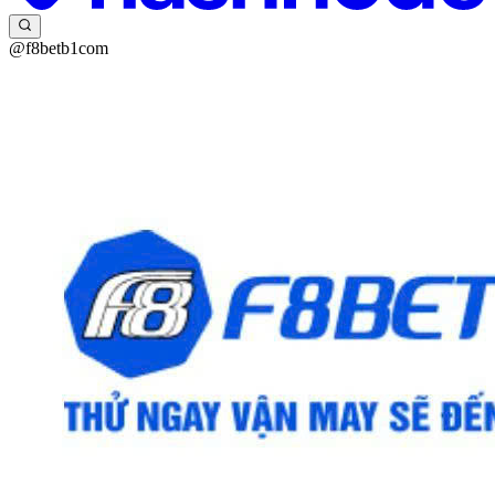
@f8betb1com