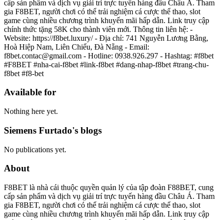
cấp sản phẩm và dịch vụ giải trí trực tuyến hàng đầu Châu Á. Tham
gia F8BET, người chơi có thể trải nghiệm cá cược thể thao, slot
game cùng nhiều chương trình khuyến mãi hấp dẫn. Link truy cập
chính thức tặng 58K cho thành viên mới. Thông tin liên hệ: -
Website: https://f8bet.luxury/ - Địa chỉ: 741 Nguyễn Lương Bằng,
Hoà Hiệp Nam, Liên Chiểu, Đà Nẵng - Email:
f8bet.contac@gmail.com - Hotline: 0938.926.297 - Hashtag: #f8bet
#F8BET #nha-cai-f8bet #link-f8bet #dang-nhap-f8bet #trang-chu-
f8bet #f8-bet
Available for
Nothing here yet.
Siemens Furtado's blogs
No publications yet.
About
F8BET là nhà cái thuộc quyền quản lý của tập đoàn F88BET, cung
cấp sản phẩm và dịch vụ giải trí trực tuyến hàng đầu Châu Á. Tham
gia F8BET, người chơi có thể trải nghiệm cá cược thể thao, slot
game cùng nhiều chương trình khuyến mãi hấp dẫn. Link truy cập