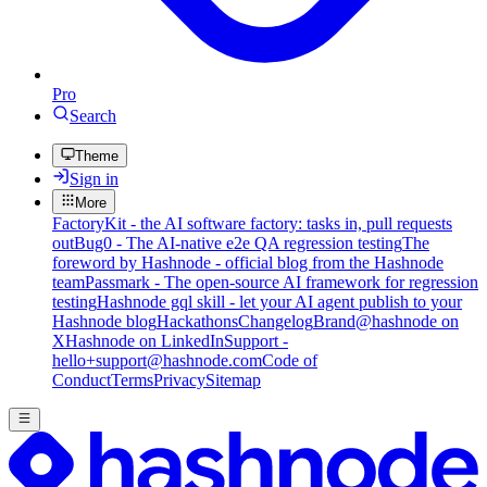
Pro
Search
Theme
Sign in
More
FactoryKit - the AI software factory: tasks in, pull requests
out
Bug0 - The AI-native e2e QA regression testing
The
foreword by Hashnode - official blog from the Hashnode
team
Passmark - The open-source AI framework for regression
testing
Hashnode gql skill - let your AI agent publish to your
Hashnode blog
Hackathons
Changelog
Brand
@hashnode on
X
Hashnode on LinkedIn
Support -
hello+support@hashnode.com
Code of
Conduct
Terms
Privacy
Sitemap