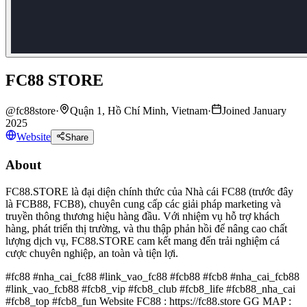
FC88 STORE
@
fc88store
·
Quận 1, Hồ Chí Minh, Vietnam
·
Joined January
2025
Website
Share
About
FC88.STORE là đại diện chính thức của Nhà cái FC88 (trước đây
là FCB88, FCB8), chuyên cung cấp các giải pháp marketing và
truyền thông thương hiệu hàng đầu. Với nhiệm vụ hỗ trợ khách
hàng, phát triển thị trường, và thu thập phản hồi để nâng cao chất
lượng dịch vụ, FC88.STORE cam kết mang đến trải nghiệm cá
cược chuyên nghiệp, an toàn và tiện lợi.
#fc88 #nha_cai_fc88 #link_vao_fc88 #fcb88 #fcb8 #nha_cai_fcb88
#link_vao_fcb88 #fcb8_vip #fcb8_club #fcb8_life #fcb88_nha_cai
#fcb8_top #fcb8_fun Website FC88 : https://fc88.store GG MAP :