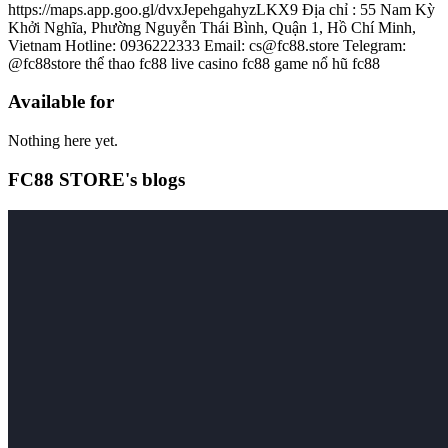
https://maps.app.goo.gl/dvxJepehgahyzLKX9 Địa chỉ : 55 Nam Kỳ
Khởi Nghĩa, Phường Nguyễn Thái Bình, Quận 1, Hồ Chí Minh,
Vietnam Hotline: 0936222333 Email: cs@fc88.store Telegram:
@fc88store thể thao fc88 live casino fc88 game nổ hũ fc88
Available for
Nothing here yet.
FC88 STORE's blogs