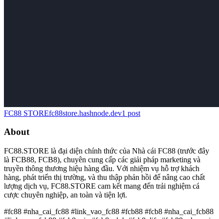
FC88 STORE
fc88store.hashnode.dev
1
post
About
FC88.STORE là đại diện chính thức của Nhà cái FC88 (trước đây
là FCB88, FCB8), chuyên cung cấp các giải pháp marketing và
truyền thông thương hiệu hàng đầu. Với nhiệm vụ hỗ trợ khách
hàng, phát triển thị trường, và thu thập phản hồi để nâng cao chất
lượng dịch vụ, FC88.STORE cam kết mang đến trải nghiệm cá
cược chuyên nghiệp, an toàn và tiện lợi.
#fc88 #nha_cai_fc88 #link_vao_fc88 #fcb88 #fcb8 #nha_cai_fcb88