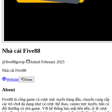
Nhà cái Five88
@
five88govip
·
Joined February 2025
Nhà cái Five88
Website
Share
About
Five88 là cổng game cá cược trực tuyến hàng đầu, chuyên cung cấp
các trò chơi đa dạng như cá cược thể thao, casino trực tuyến, bắn cá
đổi thưởng và slot game. Với hệ thống bảo mật tiên tiến, tỷ lệ cược