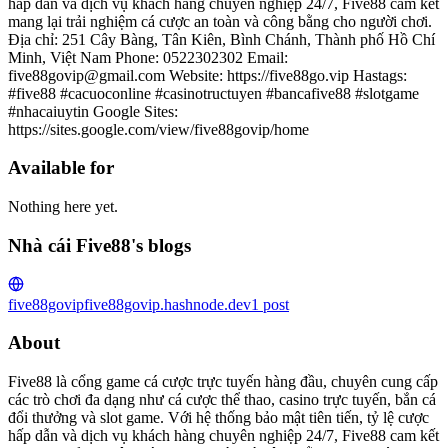
hấp dẫn và dịch vụ khách hàng chuyên nghiệp 24/7, Five88 cam kết
mang lại trải nghiệm cá cược an toàn và công bằng cho người chơi.
Địa chỉ: 251 Cây Bàng, Tân Kiên, Bình Chánh, Thành phố Hồ Chí
Minh, Việt Nam Phone: 0522302302 Email:
five88govip@gmail.com Website: https://five88go.vip Hastags:
#five88 #cacuoconline #casinotructuyen #bancafive88 #slotgame
#nhacaiuytin Google Sites:
https://sites.google.com/view/five88govip/home
Available for
Nothing here yet.
Nhà cái Five88's blogs
five88govip
five88govip.hashnode.dev
1
post
About
Five88 là cổng game cá cược trực tuyến hàng đầu, chuyên cung cấp
các trò chơi đa dạng như cá cược thể thao, casino trực tuyến, bắn cá
đổi thưởng và slot game. Với hệ thống bảo mật tiên tiến, tỷ lệ cược
hấp dẫn và dịch vụ khách hàng chuyên nghiệp 24/7, Five88 cam kết