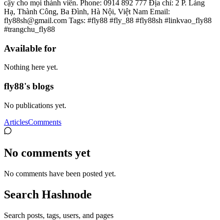
cậy cho mọi thành viên. Phone: 0914 892 777 Địa chỉ: 2 P. Láng
Hạ, Thành Công, Ba Đình, Hà Nội, Việt Nam Email:
fly88sh@gmail.com Tags: #fly88 #fly_88 #fly88sh #linkvao_fly88
#trangchu_fly88
Available for
Nothing here yet.
fly88's blogs
No publications yet.
Articles
Comments
No comments yet
No comments have been posted yet.
Search Hashnode
Search posts, tags, users, and pages