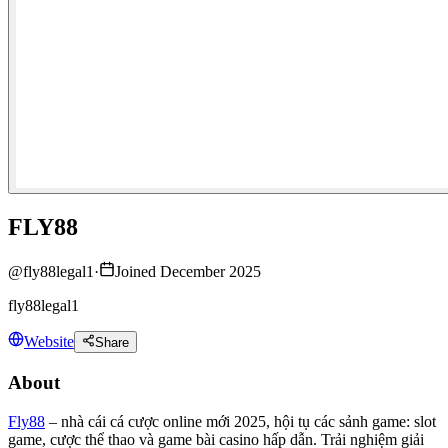
FLY88
@
fly88legal1
·
Joined December 2025
fly88legal1
Website
Share
About
Fly88
– nhà cái cá cược online mới 2025, hội tụ các sảnh game: slot
game, cược thể thao và game bài casino hấp dẫn. Trải nghiệm giải