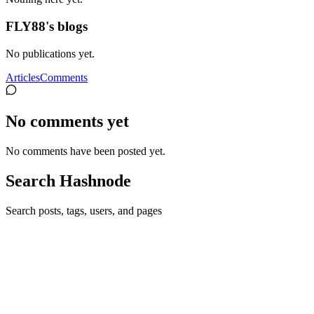
FLY88's blogs
No publications yet.
Articles
Comments
No comments yet
No comments have been posted yet.
Search Hashnode
Search posts, tags, users, and pages