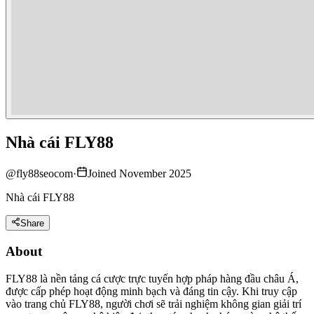
Nhà cái FLY88
@
fly88seocom
·
Joined November 2025
Nhà cái FLY88
Share
About
FLY88 là nền tảng cá cược trực tuyến hợp pháp hàng đầu châu Á,
được cấp phép hoạt động minh bạch và đáng tin cậy. Khi truy cập
vào trang chủ FLY88, người chơi sẽ trải nghiệm không gian giải trí