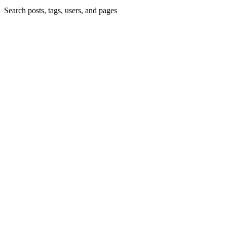
Search posts, tags, users, and pages