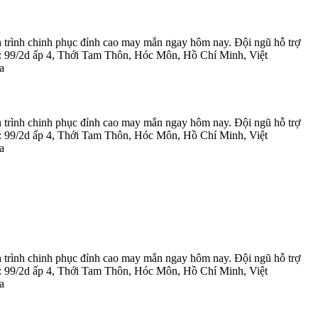
ành trình chinh phục đỉnh cao may mắn ngay hôm nay. Đội ngũ hỗ trợ
Chỉ: 99/2d ấp 4, Thới Tam Thôn, Hóc Môn, Hồ Chí Minh, Việt
a
ành trình chinh phục đỉnh cao may mắn ngay hôm nay. Đội ngũ hỗ trợ
Chỉ: 99/2d ấp 4, Thới Tam Thôn, Hóc Môn, Hồ Chí Minh, Việt
a
ành trình chinh phục đỉnh cao may mắn ngay hôm nay. Đội ngũ hỗ trợ
Chỉ: 99/2d ấp 4, Thới Tam Thôn, Hóc Môn, Hồ Chí Minh, Việt
a