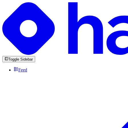
Toggle Sidebar
Feed