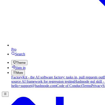
Pro
Search
Theme
Sign in
More
FactoryKit - the AI software factory: tasks in, pull requests out
B
source AI framework for regression testing
Hashnode gql skill -
hello+support@hashnode.com
Code of Conduct
Terms
Privacy
S