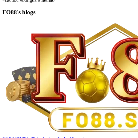
#cacuoc #bongda #thethao
FO88's blogs