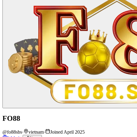
FO88
@
fo88sbs
·
vietnam
·
Joined April 2025