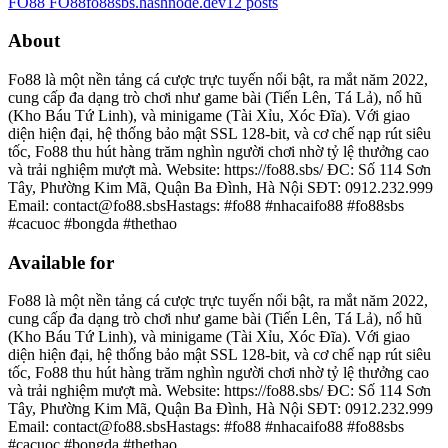
FO88 FO88
fo88sbs.hashnode.dev
12
posts
About
Fo88 là một nền tảng cá cược trực tuyến nổi bật, ra mắt năm 2022,
cung cấp đa dạng trò chơi như game bài (Tiến Lên, Tá Lả), nổ hũ
(Kho Báu Tứ Linh), và minigame (Tài Xỉu, Xóc Đĩa). Với giao
diện hiện đại, hệ thống bảo mật SSL 128-bit, và cơ chế nạp rút siêu
tốc, Fo88 thu hút hàng trăm nghìn người chơi nhờ tỷ lệ thưởng cao
và trải nghiệm mượt mà. Website: https://fo88.sbs/ ĐC: Số 114 Sơn
Tây, Phường Kim Mã, Quận Ba Đình, Hà Nội SĐT: 0912.232.999
Email: contact@fo88.sbsHastags: #fo88 #nhacaifo88 #fo88sbs
#cacuoc #bongda #thethao
Available for
Fo88 là một nền tảng cá cược trực tuyến nổi bật, ra mắt năm 2022,
cung cấp đa dạng trò chơi như game bài (Tiến Lên, Tá Lả), nổ hũ
(Kho Báu Tứ Linh), và minigame (Tài Xỉu, Xóc Đĩa). Với giao
diện hiện đại, hệ thống bảo mật SSL 128-bit, và cơ chế nạp rút siêu
tốc, Fo88 thu hút hàng trăm nghìn người chơi nhờ tỷ lệ thưởng cao
và trải nghiệm mượt mà. Website: https://fo88.sbs/ ĐC: Số 114 Sơn
Tây, Phường Kim Mã, Quận Ba Đình, Hà Nội SĐT: 0912.232.999
Email: contact@fo88.sbsHastags: #fo88 #nhacaifo88 #fo88sbs
#cacuoc #bongda #thethao