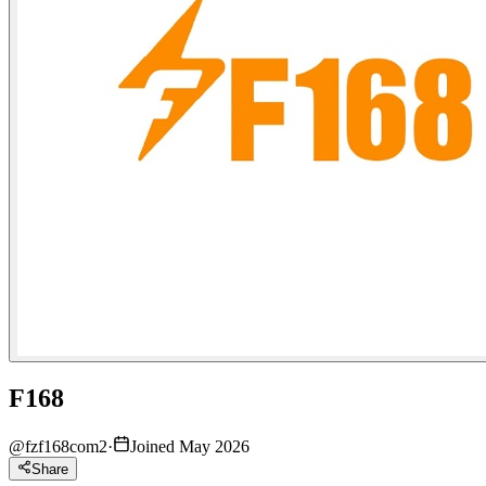
F168
@
fzf168com2
·
Joined May 2026
Share