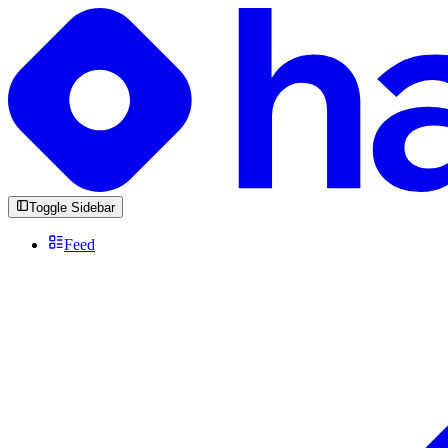
Toggle Sidebar
Feed