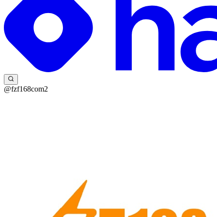
@fzf168com2