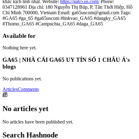
khắc kịch tính nhất. Website:
https://ga65.us.com/
Phone:
0347128961 Địa chỉ: 180 Nguyễn Thị Búp, P, Tân Thới Hiệp, Hồ
Chí Minh 700000, Vietnam Email: ga65uscom@gmail.com Tags:
#GA65 #ga_65 #ga65uscom #linkvao_GA65 #dangky_GA65
#Thomo_GA65 #Campuchia_GA65 #daga_GA65
Available for
Nothing here yet.
GA65 | NHÀ CÁI GA65 UY TÍN SỐ 1 CHÂU Á's
blogs
No publications yet.
Articles
Comments
No articles yet
No articles have been published yet.
Search Hashnode