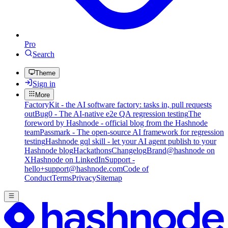
Pro
Search
Theme
Sign in
More
FactoryKit - the AI software factory: tasks in, pull requests
out
Bug0 - The AI-native e2e QA regression testing
The
foreword by Hashnode - official blog from the Hashnode
team
Passmark - The open-source AI framework for regression
testing
Hashnode gql skill - let your AI agent publish to your
Hashnode blog
Hackathons
Changelog
Brand
@hashnode on
X
Hashnode on LinkedIn
Support -
hello+support@hashnode.com
Code of
Conduct
Terms
Privacy
Sitemap