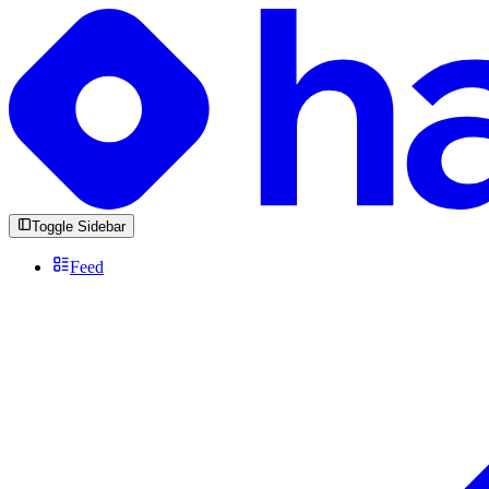
Toggle Sidebar
Feed