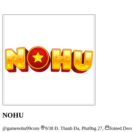
NOHU
@
gamenohu99com
·
9/38 Đ. Thanh Đa, Phường 27,
·
Joined Dec