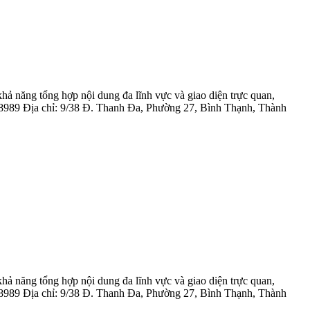
khả năng tổng hợp nội dung đa lĩnh vực và giao diện trực quan,
18989 Địa chỉ: 9/38 Đ. Thanh Đa, Phường 27, Bình Thạnh, Thành
khả năng tổng hợp nội dung đa lĩnh vực và giao diện trực quan,
18989 Địa chỉ: 9/38 Đ. Thanh Đa, Phường 27, Bình Thạnh, Thành