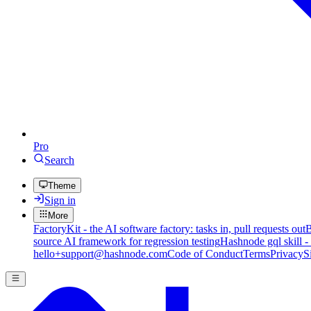
Pro
Search
Theme
Sign in
More
FactoryKit - the AI software factory: tasks in, pull requests out
B
source AI framework for regression testing
Hashnode gql skill -
hello+support@hashnode.com
Code of Conduct
Terms
Privacy
S