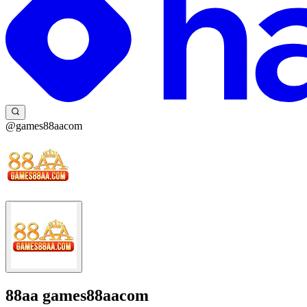
@games88aacom
88aa games88aacom