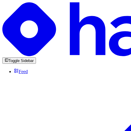
Toggle Sidebar
Feed