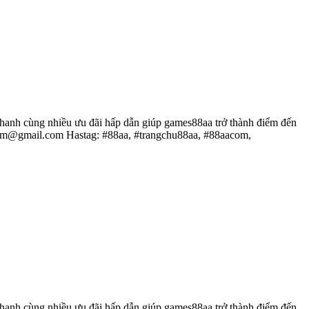
 lý nhanh cùng nhiều ưu đãi hấp dẫn giúp games88aa trở thành điểm đến
acom@gmail.com Hastag: #88aa, #trangchu88aa, #88aacom,
 lý nhanh cùng nhiều ưu đãi hấp dẫn giúp games88aa trở thành điểm đến