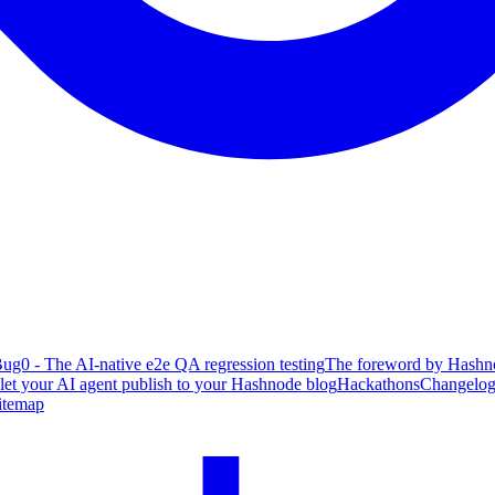
ug0 - The AI-native e2e QA regression testing
The foreword by Hashno
 let your AI agent publish to your Hashnode blog
Hackathons
Changelo
itemap