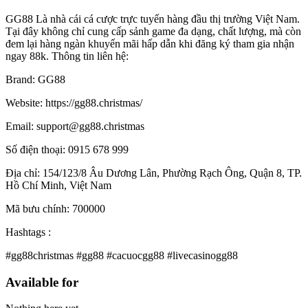
GG88 Là nhà cái cá cược trực tuyến hàng đầu thị trường Việt Nam.
Tại đây không chỉ cung cấp sảnh game đa dạng, chất lượng, mà còn
đem lại hàng ngàn khuyến mãi hấp dẫn khi đăng ký tham gia nhận
ngay 88k. Thông tin liên hệ:
Brand: GG88
Website: https://gg88.christmas/
Email: support@gg88.christmas
Số điện thoại: 0915 678 999
Địa chỉ: 154/123/8 Âu Dương Lân, Phường Rạch Ông, Quận 8, TP.
Hồ Chí Minh, Việt Nam
Mã bưu chính: 700000
Hashtags :
#gg88christmas #gg88 #cacuocgg88 #livecasinogg88
Available for