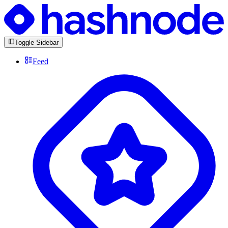
Toggle Sidebar
Feed