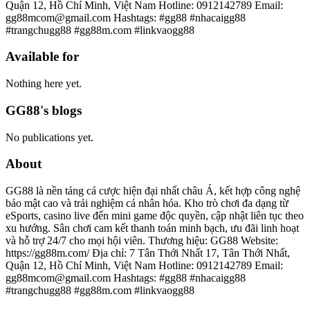
Quận 12, Hồ Chí Minh, Việt Nam Hotline: 0912142789 Email:
gg88mcom@gmail.com Hashtags: #gg88 #nhacaigg88
#trangchugg88 #gg88m.com #linkvaogg88
Available for
Nothing here yet.
GG88's blogs
No publications yet.
About
GG88 là nền tảng cá cược hiện đại nhất châu Á, kết hợp công nghệ
bảo mật cao và trải nghiệm cá nhân hóa. Kho trò chơi đa dạng từ
eSports, casino live đến mini game độc quyền, cập nhật liên tục theo
xu hướng. Sân chơi cam kết thanh toán minh bạch, ưu đãi linh hoạt
và hỗ trợ 24/7 cho mọi hội viên. Thương hiệu: GG88 Website:
https://gg88m.com/ Địa chỉ: 7 Tân Thới Nhất 17, Tân Thới Nhất,
Quận 12, Hồ Chí Minh, Việt Nam Hotline: 0912142789 Email:
gg88mcom@gmail.com Hashtags: #gg88 #nhacaigg88
#trangchugg88 #gg88m.com #linkvaogg88