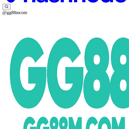
@gg88mcom