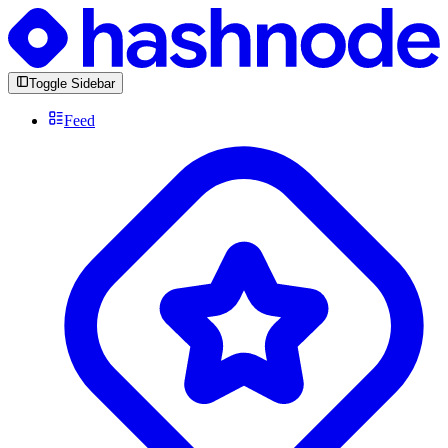
Toggle Sidebar
Feed