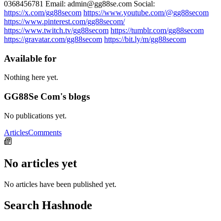
0368456781 Email: admin@gg88se.com Social:
https://x.com/gg88secom
https://www.youtube.com/@gg88secom
https://www.pinterest.com/gg88secom/
https://www.twitch.tv/gg88secom
https://tumblr.com/gg88secom
https://gravatar.com/gg88secom
https://bit.ly/m/gg88secom
Available for
Nothing here yet.
GG88Se Com's blogs
No publications yet.
Articles
Comments
No articles yet
No articles have been published yet.
Search Hashnode