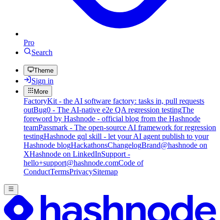
Pro
Search
Theme
Sign in
More
FactoryKit - the AI software factory: tasks in, pull requests
out
Bug0 - The AI-native e2e QA regression testing
The
foreword by Hashnode - official blog from the Hashnode
team
Passmark - The open-source AI framework for regression
testing
Hashnode gql skill - let your AI agent publish to your
Hashnode blog
Hackathons
Changelog
Brand
@hashnode on
X
Hashnode on LinkedIn
Support -
hello+support@hashnode.com
Code of
Conduct
Terms
Privacy
Sitemap