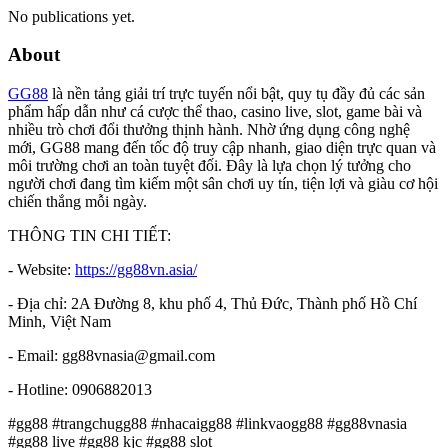
No publications yet.
About
GG88
là nền tảng giải trí trực tuyến nổi bật, quy tụ đầy đủ các sản
phẩm hấp dẫn như cá cược thể thao, casino live, slot, game bài và
nhiều trò chơi đổi thưởng thịnh hành. Nhờ ứng dụng công nghệ
mới, GG88 mang đến tốc độ truy cập nhanh, giao diện trực quan và
môi trường chơi an toàn tuyệt đối. Đây là lựa chọn lý tưởng cho
người chơi đang tìm kiếm một sân chơi uy tín, tiện lợi và giàu cơ hội
chiến thắng mỗi ngày.
THÔNG TIN CHI TIẾT:
- Website:
https://gg88vn.asia/
- Địa chỉ: 2A Đường 8, khu phố 4, Thủ Đức, Thành phố Hồ Chí
Minh, Việt Nam
- Email: gg88vnasia@gmail.com
- Hotline: 0906882013
#gg88 #trangchugg88 #nhacaigg88 #linkvaogg88 #gg88vnasia
#gg88 live #gg88 kjc #gg88 slot