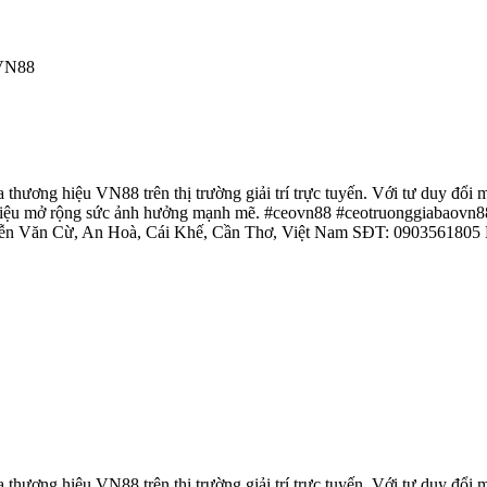
 VN88
thương hiệu VN88 trên thị trường giải trí trực tuyến. Với tư duy đổi m
ng hiệu mở rộng sức ảnh hưởng mạnh mẽ. #ceovn88 #ceotruonggiabaovn
 Nguyễn Văn Cừ, An Hoà, Cái Khế, Cần Thơ, Việt Nam SĐT: 0903561805
thương hiệu VN88 trên thị trường giải trí trực tuyến. Với tư duy đổi m