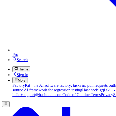
Pro
Search
Theme
Sign in
More
FactoryKit - the AI software factory: tasks in, pull requests out
B
source AI framework for regression testing
Hashnode gql skill -
hello+support@hashnode.com
Code of Conduct
Terms
Privacy
S