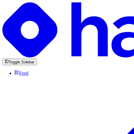
Toggle Sidebar
Feed