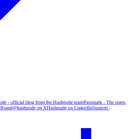
de - official blog from the Hashnode team
Passmark - The open-
g
Brand
@hashnode on X
Hashnode on LinkedIn
Support -