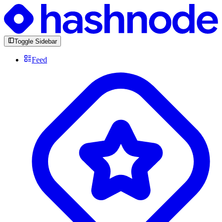
Toggle Sidebar
Feed