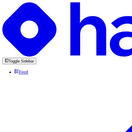
Toggle Sidebar
Feed