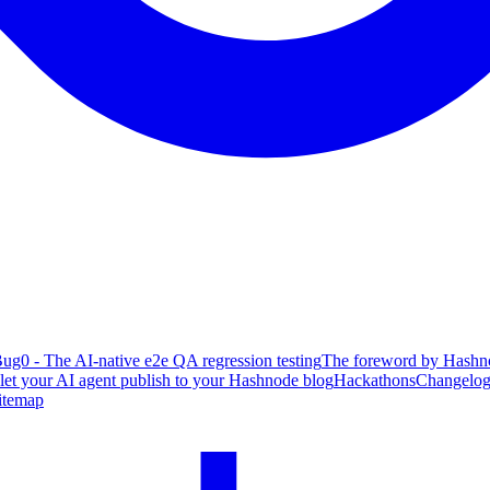
ug0 - The AI-native e2e QA regression testing
The foreword by Hashno
 let your AI agent publish to your Hashnode blog
Hackathons
Changelo
itemap