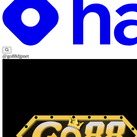
@go88djpnet