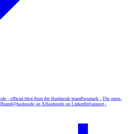
de - official blog from the Hashnode team
Passmark - The open-
g
Brand
@hashnode on X
Hashnode on LinkedIn
Support -