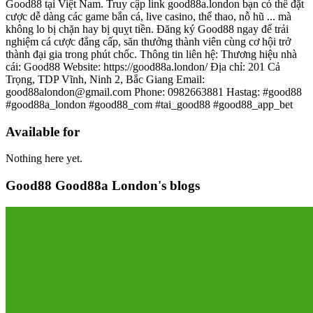
Good88 tại Việt Nam. Truy cập link good88a.london bạn có thể đặt
cược dễ dàng các game bắn cá, live casino, thể thao, nỗ hũ ... mà
không lo bị chặn hay bị quỵt tiền. Đăng ký Good88 ngay để trải
nghiệm cá cược đẳng cấp, săn thưởng thành viên cùng cơ hội trở
thành đại gia trong phút chốc. Thông tin liên hệ: Thương hiệu nhà
cái: Good88 Website: https://good88a.london/ Địa chỉ: 201 Cả
Trọng, TDP Vĩnh, Ninh 2, Bắc Giang Email:
good88alondon@gmail.com Phone: 0982663881 Hastag: #good88
#good88a_london #good88_com #tai_good88 #good88_app_bet
Available for
Nothing here yet.
Good88 Good88a London's blogs