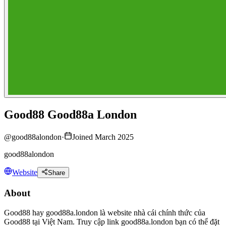
Good88 Good88a London
@
good88alondon
·
Joined March 2025
good88alondon
Website
Share
About
Good88 hay good88a.london là website nhà cái chính thức của
Good88 tại Việt Nam. Truy cập link good88a.london bạn có thể đặt