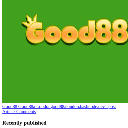
Good88 Good88a London
good88alondon.hashnode.dev
1
post
Articles
Comments
Recently published