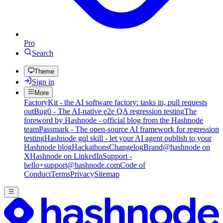
Pro
Search
Theme
Sign in
More
FactoryKit - the AI software factory: tasks in, pull requests
out
Bug0 - The AI-native e2e QA regression testing
The
foreword by Hashnode - official blog from the Hashnode
team
Passmark - The open-source AI framework for regression
testing
Hashnode gql skill - let your AI agent publish to your
Hashnode blog
Hackathons
Changelog
Brand
@hashnode on
X
Hashnode on LinkedIn
Support -
hello+support@hashnode.com
Code of
Conduct
Terms
Privacy
Sitemap