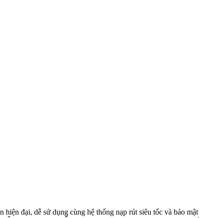
 hiện đại, dễ sử dụng cùng hệ thống nạp rút siêu tốc và bảo mật