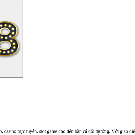
casino trực tuyến, slot game cho đến bắn cá đổi thưởng. Với giao diện