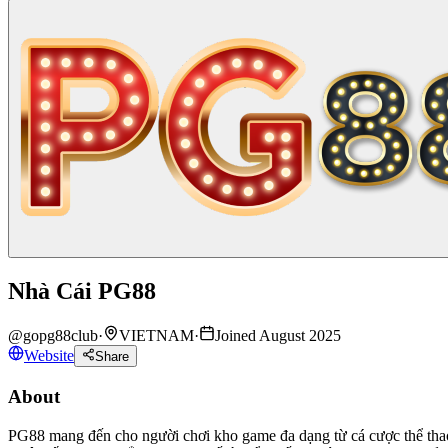
Nhà Cái PG88
@
gopg88club
·
VIETNAM
·
Joined August 2025
Website
Share
About
PG88 mang đến cho người chơi kho game đa dạng từ cá cược thể thao, 