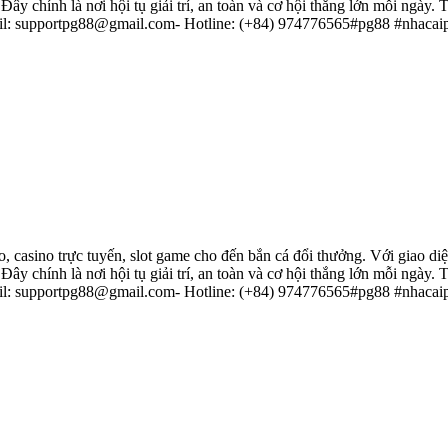
. Đây chính là nơi hội tụ giải trí, an toàn và cơ hội thắng lớn mỗi ngà
: supportpg88@gmail.com- Hotline: (+84) 974776565#pg88 #nhacai
casino trực tuyến, slot game cho đến bắn cá đổi thưởng. Với giao diện
. Đây chính là nơi hội tụ giải trí, an toàn và cơ hội thắng lớn mỗi ngà
: supportpg88@gmail.com- Hotline: (+84) 974776565#pg88 #nhacai