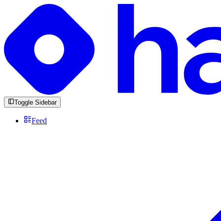
Toggle Sidebar
Feed