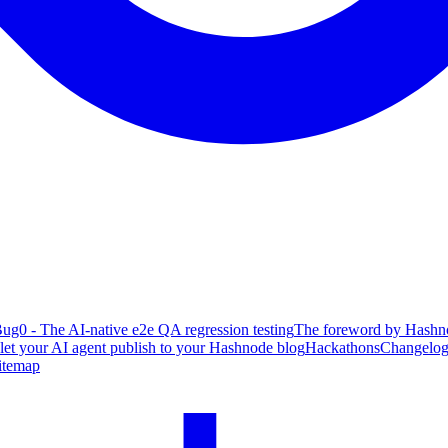
ug0 - The AI-native e2e QA regression testing
The foreword by Hashno
 let your AI agent publish to your Hashnode blog
Hackathons
Changelo
itemap