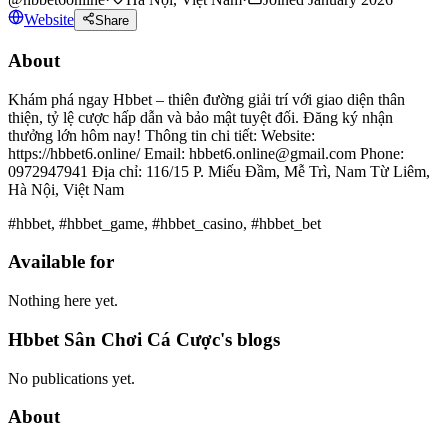
Website
Share
About
Khám phá ngay Hbbet – thiên đường giải trí với giao diện thân
thiện, tỷ lệ cược hấp dẫn và bảo mật tuyệt đối. Đăng ký nhận
thưởng lớn hôm nay! Thông tin chi tiết: Website:
https://hbbet6.online/ Email: hbbet6.online@gmail.com Phone:
0972947941 Địa chỉ: 116/15 P. Miếu Đầm, Mễ Trì, Nam Từ Liêm,
Hà Nội, Việt Nam
#hbbet, #hbbet_game, #hbbet_casino, #hbbet_bet
Available for
Nothing here yet.
Hbbet Sân Chơi Cá Cược's blogs
No publications yet.
About