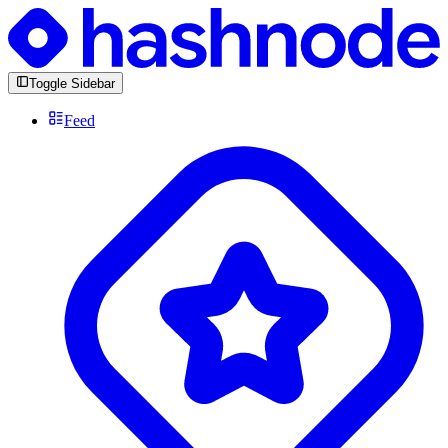
Toggle Sidebar
Feed