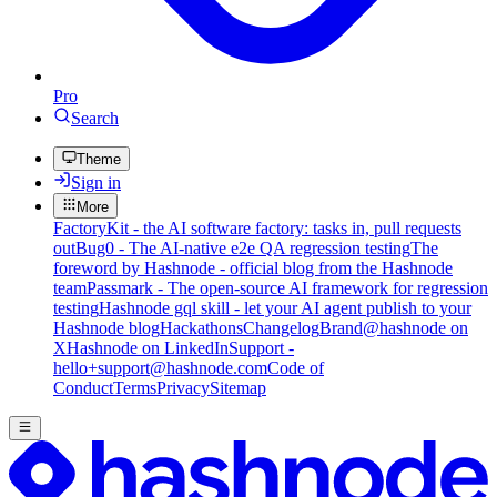
Pro
Search
Theme
Sign in
More
FactoryKit - the AI software factory: tasks in, pull requests
out
Bug0 - The AI-native e2e QA regression testing
The
foreword by Hashnode - official blog from the Hashnode
team
Passmark - The open-source AI framework for regression
testing
Hashnode gql skill - let your AI agent publish to your
Hashnode blog
Hackathons
Changelog
Brand
@hashnode on
X
Hashnode on LinkedIn
Support -
hello+support@hashnode.com
Code of
Conduct
Terms
Privacy
Sitemap