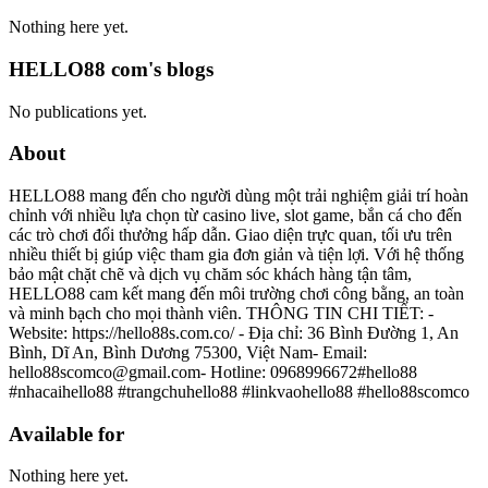
Nothing here yet.
HELLO88 com's blogs
No publications yet.
About
HELLO88 mang đến cho người dùng một trải nghiệm giải trí hoàn
chỉnh với nhiều lựa chọn từ casino live, slot game, bắn cá cho đến
các trò chơi đổi thưởng hấp dẫn. Giao diện trực quan, tối ưu trên
nhiều thiết bị giúp việc tham gia đơn giản và tiện lợi. Với hệ thống
bảo mật chặt chẽ và dịch vụ chăm sóc khách hàng tận tâm,
HELLO88 cam kết mang đến môi trường chơi công bằng, an toàn
và minh bạch cho mọi thành viên. THÔNG TIN CHI TIẾT: -
Website: https://hello88s.com.co/ - Địa chỉ: 36 Bình Đường 1, An
Bình, Dĩ An, Bình Dương 75300, Việt Nam- Email:
hello88scomco@gmail.com- Hotline: 0968996672#hello88
#nhacaihello88 #trangchuhello88 #linkvaohello88 #hello88scomco
Available for
Nothing here yet.