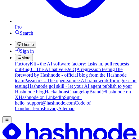
Pro
Search
Theme
Sign in
More
FactoryKit - the AI software factory: tasks in, pull requests
out
Bug0 - The AI-native e2e QA regression testing
The
foreword by Hashnode - official blog from the Hashnode
team
Passmark - The open-source AI framework for regression
testing
Hashnode gql skill - let your AI agent publish to your
Hashnode blog
Hackathons
Changelog
Brand
@hashnode on
X
Hashnode on LinkedIn
Support -
hello+support@hashnode.com
Code of
Conduct
Terms
Privacy
Sitemap