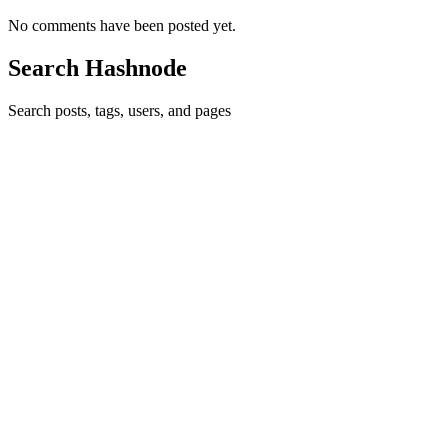
No comments have been posted yet.
Search Hashnode
Search posts, tags, users, and pages