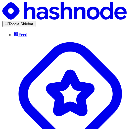
Toggle Sidebar
Feed